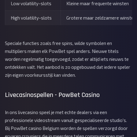
Low volatility-slots
Kleine maar frequente winsten
High volatility-slots
Grotere maar zeldzamere winsten
Speciale functies zoals free spins, wilde symbolen en
multipliers maken elk PowBet spel anders. Nieuwe titels
worden regelmatig toegevoegd, zodat er altijd iets nieuws te
ontdekken valt. Het aanbod is zo opgebouwd dat iedere speler
zijn eigen voorkeursstijl kan vinden.
Livecasinospellen - PowBet Casino
In ons livecasino speel je met echte dealers via een
professionele videostream vanuit gespecialiseerde studio's.
Bij PowBet casino Belgium worden de spellen verzorgd door
ervaren croupiers die in meerdere talen communiceren met