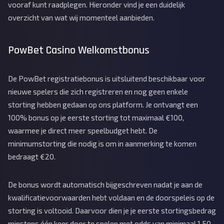
vooraf kunt raadplegen. Hieronder vind je een duidelijk
overzicht van wat wij momenteel aanbieden.
PowBet Casino Welkomstbonus
De PowBet registratiebonus is uitsluitend beschikbaar voor
nieuwe spelers die zich registreren en nog geen enkele
storting hebben gedaan op ons platform. Je ontvangt een
100% bonus op je eerste storting tot maximaal €100,
waarmee je direct meer speelbudget hebt. De
minimumstorting die nodig is om in aanmerking te komen
bedraagt €20.
De bonus wordt automatisch bijgeschreven nadat je aan de
kwalificatievoorwaarden hebt voldaan en de doorspeleis op de
storting is voltooid. Daarvoor dien je je eerste stortingsbedrag
minstens één keer door te spelen met odds van minimaal 1,50