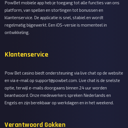
PowBet mobiele app heb je toegang tot alle functies van ons
platform, van spellen en stortingen tot bonussen en
klantenservice. De applicatie is snel, stabiel en wordt
regelmatig bijgewerkt. Een iOS-versie is momenteel in
ontwikkeling.
Klantenservice
Pow Bet casino biedt ondersteuning via live chat op de website
en via e-mail op
support@powbet.com
. Live chat is de snelste
optie, terwijl e-mails doorgaans binnen 24 uur worden
beantwoord. Onze medewerkers spreken Nederlands en
Engels en zijn bereikbaar op werkdagen en in het weekend.
Verantwoord Gokken