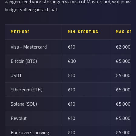
aangerekend voor stortingen via Visa of Mastercard, wat jouw
budget volledig intact laat.
METHODE
MIN. STORTING
MAX. STO
Visa - Mastercard
€10
€2.000
Bitcoin (BTC)
€30
€5.000
USDT
€10
€5.000
Ethereum (ETH)
€10
€5.000
Solana (SOL)
€10
€5.000
Revolut
€10
€5.000
Bankoverschrijving
€10
€5.000