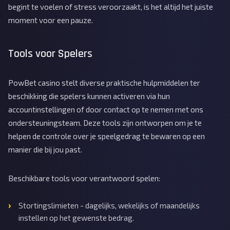
begint te voelen of stress veroorzaakt, is het altijd het juiste
moment voor een pauze.
Tools voor Spelers
PowBet casino stelt diverse praktische hulpmiddelen ter
beschikking die spelers kunnen activeren via hun
accountinstellingen of door contact op te nemen met ons
ondersteuningsteam. Deze tools zijn ontworpen om je te
helpen de controle over je speelgedrag te bewaren op een
manier die bij jou past.
Beschikbare tools voor verantwoord spelen:
Stortingslimieten - dagelijks, wekelijks of maandelijks
instellen op het gewenste bedrag.