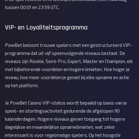
tussen 00:01 en 23:59 UTC.
VIP- en Loyaliteitsprogramma
PowBet beloont trouwe spelers met een gestructureerd VIP-
programma dat uit vijf opeenvolgende niveaus bestaat. De
niveaus zijn Rookie, Semi-Pro, Expert, Master en Champion, elk
met bijbehorende voordelen en hogere limieten. Hoe hoger je
niveau, hoe meer voordelen je geniet bij elke opname en actie
op het platform.
Je PowBet Casino VIP-status wordt bepaald op basis van je
speel- en stortingsactiviteit gedurende de afgelopen 90
kalenderdagen. Hogere niveaus geven toegang tot hogere
dagelijkse en maandelijkse opnamelimieten, wat zeker
interessant is voor regelmatige spelers. Op het hoogste