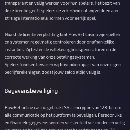
transparant en veilig werken voor hun spelers. Het bezit van
deze licentie geeft spelers de zekerheid dat wij voldoen aan
strenge internationale normen voor eerlijk spel.
Naast de licentieverplichting laat PowBet Casino zijn spellen
en systemen regelmatig controleren door onafhankelijke
instanties. Zij testen de willekeurigheidsgeneratoren en de
correcte werking van onze betalingssystemen.
Spelersfondsen bewaren wij bovendien apart van onze eigen
bedrijfsrekeningen, zodat jouw saldo altijd veilig is.
Gegevensbeveiliging
PowBet online casino gebruikt SSL-encryptie van 128-bit om
alle communicatie op het platform te beveiligen. Persoonlijke
en financiële gegevens worden versleuteld verzonden en veilig
bewaard op beveiligde servers met beperkte toegang. Wij