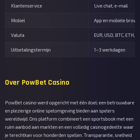
Klantenservice
Live chat, e-mail
Mobiel
App en mobiele brows
Valuta
EUR, USD, BTC, ETH, U
Uitbetalingstermijn
1–3 werkdagen
Over PowBet Casino
PowBet casino werd opgericht met één doel: een betrouwbare
en plezierige online spelomgeving bieden aan spelers
wereldwijd. Ons platform combineert een sportsbook met een
ruim aanbod aan markten en een volledig casinogedeelte waar
je terechtkan voor honderden spellen. Transparantie, snelheid