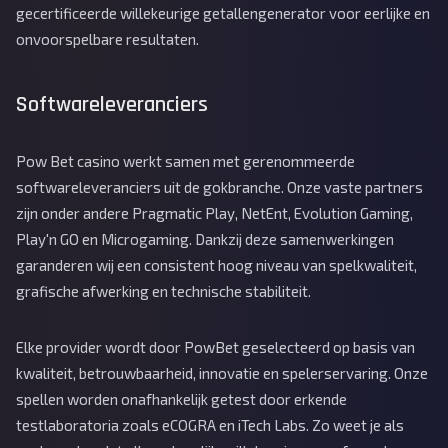
gecertificeerde willekeurige getallengenerator voor eerlijke en
onvoorspelbare resultaten.
Softwareleveranciers
Pow Bet casino werkt samen met gerenommeerde
softwareleveranciers uit de gokbranche. Onze vaste partners
zijn onder andere Pragmatic Play, NetEnt, Evolution Gaming,
Play'n GO en Microgaming. Dankzij deze samenwerkingen
garanderen wij een consistent hoog niveau van spelkwaliteit,
grafische afwerking en technische stabiliteit.
Elke provider wordt door PowBet geselecteerd op basis van
kwaliteit, betrouwbaarheid, innovatie en spelerservaring. Onze
spellen worden onafhankelijk getest door erkende
testlaboratoria zoals eCOGRA en iTech Labs. Zo weet je als