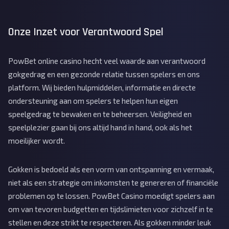
Onze Inzet voor Verantwoord Spel
PowBet online casino hecht veel waarde aan verantwoord
gokgedrag en een gezonde relatie tussen spelers en ons
platform. Wij bieden hulpmiddelen, informatie en directe
ondersteuning aan om spelers te helpen hun eigen
speelgedrag te bewaken en te beheersen. Veiligheid en
speelplezier gaan bij ons altijd hand in hand, ook als het
moeilijker wordt.
Gokken is bedoeld als een vorm van ontspanning en vermaak,
niet als een strategie om inkomsten te genereren of financiële
problemen op te lossen. PowBet Casino moedigt spelers aan
om van tevoren budgetten en tijdslimieten voor zichzelf in te
stellen en deze strikt te respecteren. Als gokken minder leuk